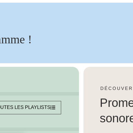
amme !
DÉCOUVER
Prom
UTES LES PLAYLISTS
sonor