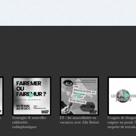
s
Synergies & nouvelles
E9 – les masculinités en
Usagers de drogue
solidarités
vacances avec Alix Boirot
soigner ou punir 
radiophoniques
enquête de terrain
CPES