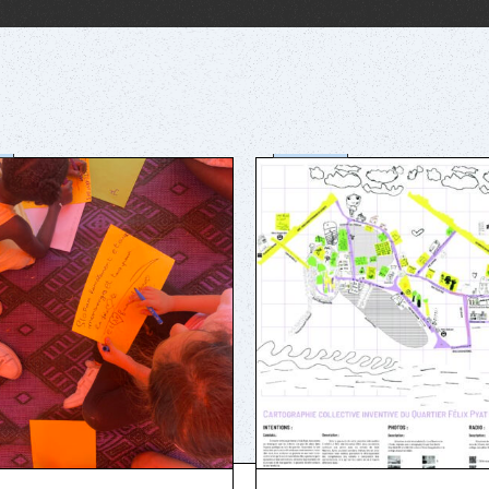
é
société