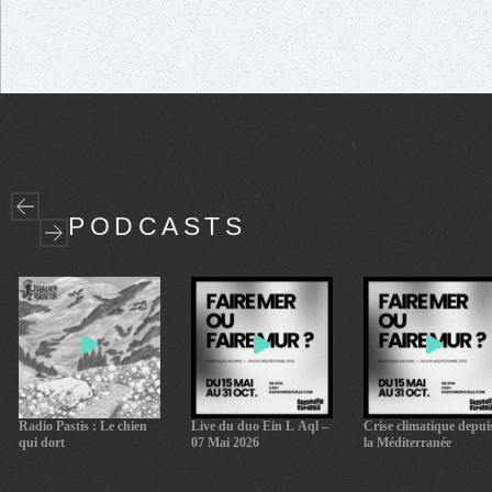
ARD
BACKW
PODCASTS
FORWA
RD
Radio Pastis : Le chien
Live du duo Ein L Aql –
Crise climatique depui
qui dort
07 Mai 2026
la Méditerranée