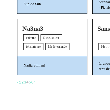
Stépha
Sup de Sub
- Pierr
Na3na3
Sans
culture
Discussion
féminisme
Méditerranée
Identi
Grenou
Nadia Slimani
Arts de
‹
1
2
3
4
5
6
›