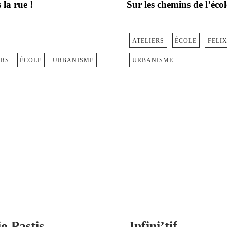
 la rue !
Sur les chemins de l’écol
ATELIERS
ÉCOLE
FELI
ERS
ÉCOLE
URBANISME
URBANISME
o Pastis
Infini’tif