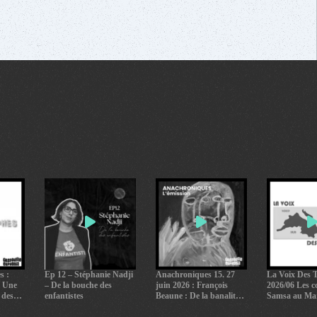
s :
Ep 12 – Stéphanie Nadji
Anachroniques 15. 27
La Voix Des T
? Une
– De la bouche des
juin 2026 : François
2026/06 Les 
 des
enfantistes
Beaune : De la banalité
Samsa au Ma
du bien.
l’alternative 