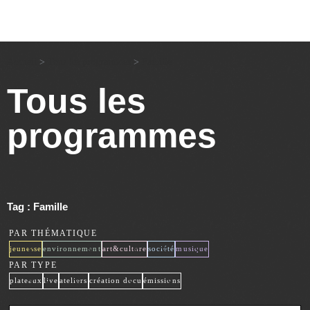
Accueil
>
Tous les programmes
>
Famille
Tous les
programmes
Tag : Famille
PAR THÉMATIQUE
x
x
x
x
x
jeunesse
environnement
art&culture
société
musique
PAR TYPE
x
x
x
x
x
plateaux
live
ateliers
création docu
émissions