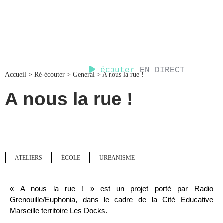
écouter
EN DIRECT
Accueil
>
Ré-écouter
>
General
>
A nous la rue !
A nous la rue !
ATELIERS
ÉCOLE
URBANISME
« A nous la rue ! » est un projet porté par Radio
Grenouille/Euphonia, dans le cadre de la Cité Educative
Marseille territoire Les Docks.