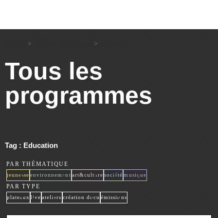
Accueil
>
Tous les programmes
>
Education
Tous les
programmes
Tag : Education
PAR THÉMATIQUE
x
x
x
x
x
jeunesse
environnement
art&culture
société
musique
PAR TYPE
x
x
x
x
x
plateaux
live
ateliers
création docu
émissions