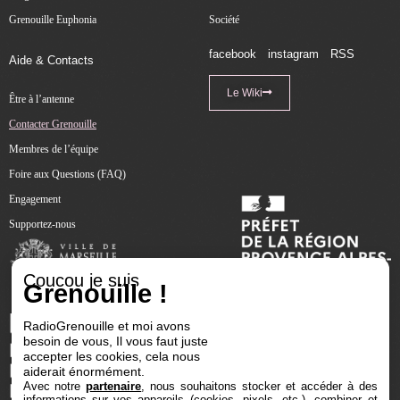
Grenouille Euphonia
Société
facebook
instagram
RSS
Aide & Contacts
Le Wiki
Être à l’antenne
Contacter Grenouille
Membres de l’équipe
Foire aux Questions (FAQ)
Engagement
Supportez-nous
Coucou je suis
Grenouille !
RadioGrenouille et moi avons
besoin de vous, Il vous faut juste
accepter les cookies, cela nous
aiderait énormément.
Avec notre
partenaire
, nous souhaitons stocker et accéder à des
informations sur vos appareils (cookies, pixels, etc.), combiner et