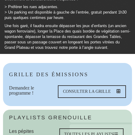
> Préférer les rues adjacentes.
> Un parking est disponible à gauche de l’entrée, gratuit pendant 1h30
puis quelques centimes par heure.
Une fois garé, il faudra ensuite dépasser les jeux d’enfants (un ancien
wagon ferroviaire), longer la Place des quais bordée de végétation semi-
spontanée, dépasser la terrasse du restaurant des Grandes Tables,
passer sous un passage couvert en longeant les portes vitrées du
Grand Plateau et vous trouvez notre porte à l’angle suivant.
GRILLE DES ÉMISSIONS
Demandez le
CONSULTER LA GRILLE
programme !
PLAYLISTS GRENOUILLE
Les pépites
TOUTES LES PLAYLISTS