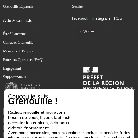
Grenouille Euphonia
Société
facebook
instagram
RSS
Aide & Contacts
Le Wiki
Être à l’antenne
Contacter Grenouille
Membres de l’équipe
Foire aux Questions (FAQ)
Engagement
Supportez-nous
Coucou je suis
Grenouille !
RadioGrenouille et moi avons
besoin de vous, Il vous faut juste
accepter les cookies, cela nous
aiderait énormément.
Avec notre
partenaire
, nous souhaitons stocker et accéder à des
informations sur vos appareils (cookies, pixels, etc.), combiner et