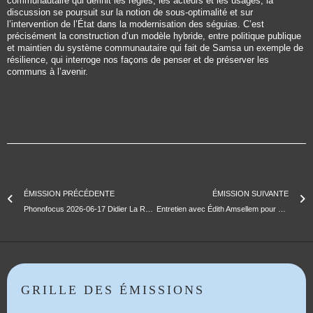
communautaire qui définit les règles, les acteurs et les usages, la
discussion se poursuit sur la notion de sous-optimalité et sur
l’intervention de l’État dans la modernisation des séguias. C’est
précisément la construction d’un modèle hybride, entre politique publique
et maintien du système communautaire qui fait de Samsa un exemple de
résilience, qui interroge nos façons de penser et de préserver les
communs à l’avenir.
ÉMISSION PRÉCÉDENTE
ÉMISSION SUIVANTE
Phonofocus 2026-06-17 Didier La Rafale
Entretien avec Édith Amsellem pour Grand Défilé | 31e Edition
GRILLE DES ÉMISSIONS