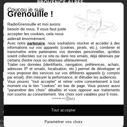
Coucou je suis
Grenouille !
RadioGrenouille et moi avons
besoin de vous, Il vous faut juste
accepter les cookies, cela nous
aiderait énormément.
Avec notre
partenaire
, nous souhaitons stocker et accéder à des
informations sur vos appareils (cookies, pixels, etc.), combiner et
transmettre entre partenaires vos données personnelles, qu'elles
soient collectées sur ce site ou dans nos emails, déjà détenues par
certains d'entre nous ou obtenues ultérieurement.
Traiter ces données (identifiants, navigation, préférences, achats,
adresses IP et emails, localisation, etc.) permet de développer et
vous proposer des services sur vos différents appareils (y compris
par email), d'en mesurer la performance, et d'étudier les audiences.
Vous pouvez "tout accepter" et retirer votre consentement à tout
moment via le lien "cookies" en bas de page
. Vous pouvez aussi
"paramétrer des choix" détaillés et vous opposer aux traitements
non soumis au consentement. Vos choix sont valables pour 6 mois.
powered by
Tout accepter
Copyright © 2025 Radio Grenouille tous droits réservés
Paramétrer vos choix
Crédits et mentions
‐
Cookies