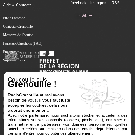
facebook
instagram
RSS
Aide & Contacts
Le Wiki
Être à l’antenne
Contacter Grenouille
Membres de l’équipe
Foire aux Questions (FAQ)
Engagement
Supportez-nous
Coucou je suis
Grenouille !
RadioGrenouille et moi avons
besoin de vous, Il vous faut juste
accepter les cookies, cela nous
aiderait énormément.
Avec notre
partenaire
, nous souhaitons stocker et accéder à des
informations sur vos appareils (cookies, pixels, etc.), combiner et
transmettre entre partenaires vos données personnelles, qu'elles
soient collectées sur ce site ou dans nos emails, déjà détenues par
certains d'entre nous ou obtenues ultérieurement.