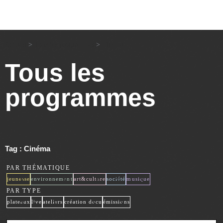
Accueil
>
Tous les programmes
>
Cinéma
Tous les
programmes
Tag : Cinéma
PAR THÉMATIQUE
x
x
x
x
x
jeunesse
environnement
art&culture
société
musique
PAR TYPE
x
x
x
x
x
plateaux
live
ateliers
création docu
émissions