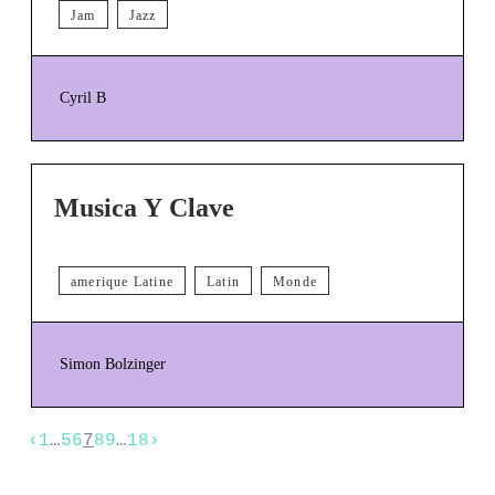
Jam
Jazz
Cyril B
Musica Y Clave
amerique Latine
Latin
Monde
Simon Bolzinger
‹
1
…
5
6
7
8
9
…
18
›