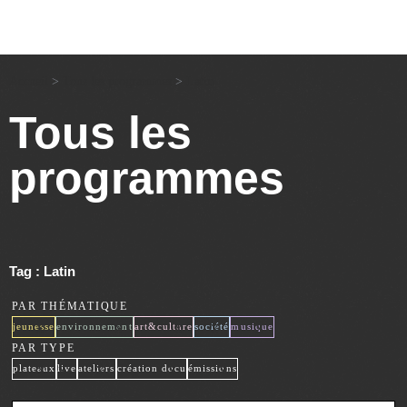
Accueil
>
Tous les programmes
>
Latin
Tous les
programmes
Tag : Latin
PAR THÉMATIQUE
x
x
x
x
x
jeunesse
environnement
art&culture
société
musique
PAR TYPE
x
x
x
x
x
plateaux
live
ateliers
création docu
émissions