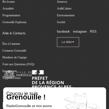
Ré-écouter
Jeunesse
Actualités
Art&Culture
Programmation
Environnement
Grenouille Euphonia
Société
facebook
instagram
RSS
Aide & Contacts
Le Wiki
Être à l’antenne
Contacter Grenouille
Membres de l’équipe
Foire aux Questions (FAQ)
Engagement
Supportez-nous
Coucou je suis
Grenouille !
RadioGrenouille et moi avons