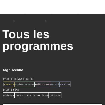
Accueil
>
Tous les programmes
>
Techno
Tous les
programmes
Tag : Techno
PAR THÉMATIQUE
x
x
x
x
x
jeunesse
environnement
art&culture
société
musique
PAR TYPE
x
x
x
x
x
plateaux
live
ateliers
création docu
émissions