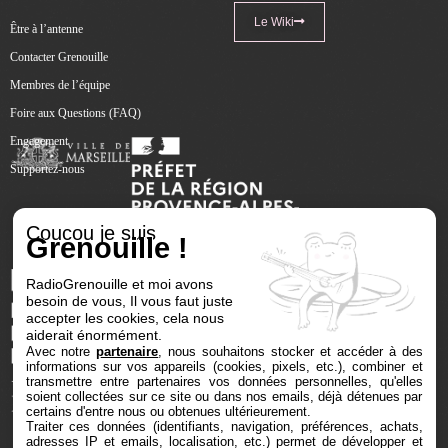
Le Wiki
Être à l’antenne
Contacter Grenouille
Membres de l’équipe
Foire aux Questions (FAQ)
Engagement
Supportez-nous
Coucou je suis
Grenouille !
RadioGrenouille et moi avons
besoin de vous, Il vous faut juste
accepter les cookies, cela nous
aiderait énormément.
Avec notre
partenaire
, nous souhaitons stocker et accéder à des
informations sur vos appareils (cookies, pixels, etc.), combiner et
transmettre entre partenaires vos données personnelles, qu'elles
soient collectées sur ce site ou dans nos emails, déjà détenues par
certains d'entre nous ou obtenues ultérieurement.
Traiter ces données (identifiants, navigation, préférences, achats,
adresses IP et emails, localisation, etc.) permet de développer et