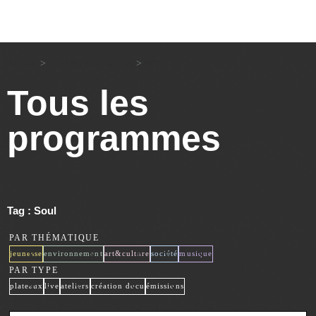
Accueil
>
Tous les programmes
>
Soul
Tous les
programmes
Tag : Soul
PAR THÉMATIQUE
x
x
x
x
x
jeunesse
environnement
art&culture
société
musique
PAR TYPE
x
x
x
x
x
plateaux
live
ateliers
création docu
émissions