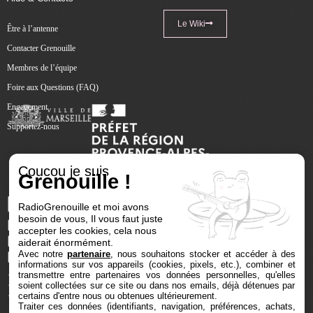
Le Wiki
Être à l’antenne
Contacter Grenouille
Membres de l’équipe
Foire aux Questions (FAQ)
Engagement
Supportez-nous
Coucou je suis
Grenouille !
RadioGrenouille et moi avons
besoin de vous, Il vous faut juste
accepter les cookies, cela nous
aiderait énormément.
Avec notre
partenaire
, nous souhaitons stocker et accéder à des
informations sur vos appareils (cookies, pixels, etc.), combiner et
transmettre entre partenaires vos données personnelles, qu'elles
soient collectées sur ce site ou dans nos emails, déjà détenues par
certains d'entre nous ou obtenues ultérieurement.
Traiter ces données (identifiants, navigation, préférences, achats,