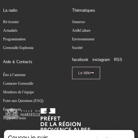
La radio
Thématiques
Ré-écouter
Jeunesse
Actualités
Art&Culture
Programmation
Environnement
Grenouille Euphonia
Société
facebook
instagram
RSS
Aide & Contacts
Le Wiki
Être à l’antenne
Contacter Grenouille
Membres de l’équipe
Foire aux Questions (FAQ)
Engagement
Supportez-nous
Coucou je suis