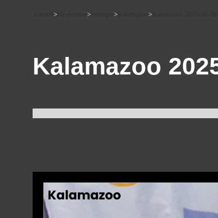
Accueil
>
Ré-écouter
>
musique
>
Kalamazoo
>
Kalamazoo 2025-06-08
Kalamazoo 2025