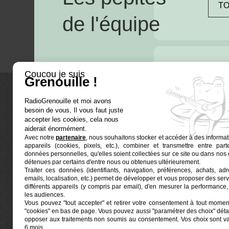
TO
de l'équipe
Coucou je suis
Grenouille !
RadioGrenouille et moi avons
La radio
besoin de vous, Il vous faut juste
accepter les cookies, cela nous
Ré-écouter
aiderait énormément.
Avec notre
partenaire
, nous souhaitons stocker et accéder à des informat
Actualités
appareils (cookies, pixels, etc.), combiner et transmettre entre par
données personnelles, qu'elles soient collectées sur ce site ou dans nos 
Programma
détenues par certains d'entre nous ou obtenues ultérieurement.
Euphonia est le partenaire producteur de
Traiter ces données (identifiants, navigation, préférences, achats, ad
Grenouille
Radio Grenouille, radio associative
emails, localisation, etc.) permet de développer et vous proposer des serv
marseillaise.
différents appareils (y compris par email), d'en mesurer la performance, 
les audiences.
Vous pouvez "tout accepter" et retirer votre consentement à tout moment
Locaux situés à la Friche Belle de Mai
"cookies" en bas de page
. Vous pouvez aussi "paramétrer des choix" détai
41, rue Jobin — 13003 Marseille
opposer aux traitements non soumis au consentement. Vos choix sont v
6 mois.