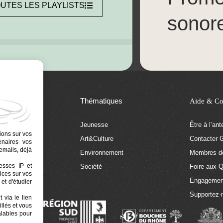
UTES LES PLAYLISTS
sonor
Thématiques
Aide & Co
Jeunesse
Être à l’an
ions sur vos
Art&Culture
Contacter G
tenaires vos
emails, déjà
tion
Environnement
Membres de
resses IP et
 Euphonia
Société
Foire aux 
ices sur vos
Engagemen
et d'étudier
Supportez-
 via le lien
llés et vous
alables pour