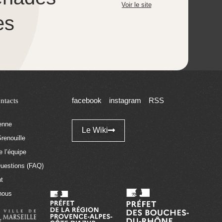
Voir le site
es
ntacts
facebook
instagram
RSS
tenne
Le Wiki
renouille
 l’équipe
Questions (FAQ)
t
nous