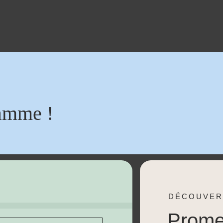
amme !
DÉCOUVER
Prom