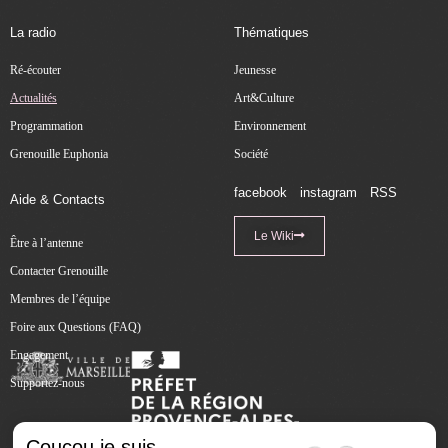
La radio
Thématiques
Ré-écouter
Jeunesse
Actualités
Art&Culture
Programmation
Environnement
Grenouille Euphonia
Société
facebook
instagram
RSS
Aide & Contacts
Le Wiki
Être à l’antenne
Contacter Grenouille
Membres de l’équipe
Foire aux Questions (FAQ)
Engagement
Supportez-nous
Coucou je suis