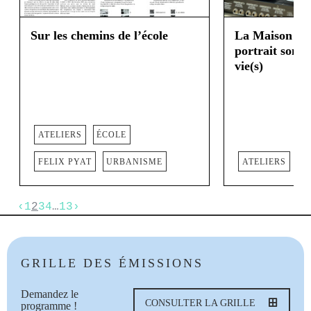
Sur les chemins de l’école
La Maison Rel
portrait sonor
vie(s)
ATELIERS
ÉCOLE
FELIX PYAT
URBANISME
ATELIERS
‹
1
2
3
4
…
13
›
GRILLE DES ÉMISSIONS
Demandez le
CONSULTER LA GRILLE
programme !