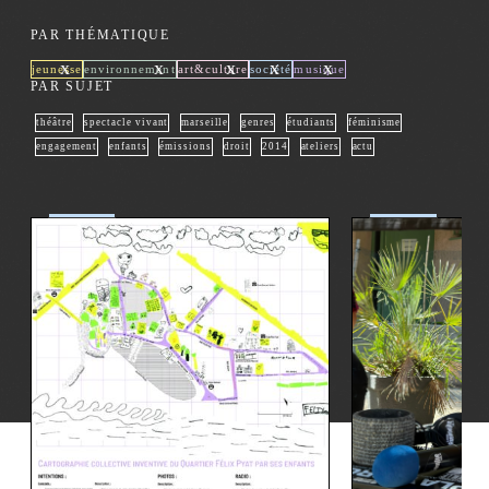
PAR THÉMATIQUE
x
x
x
x
x
jeunesse
environnement
art&culture
société
musique
PAR SUJET
théâtre
spectacle vivant
marseille
genres
étudiants
féminisme
engagement
enfants
émissions
droit
2014
ateliers
actu
société
société