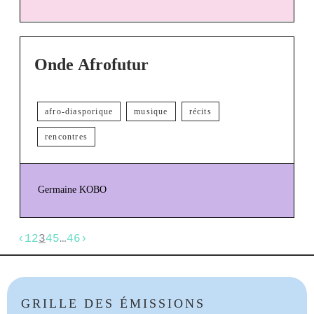
Onde Afrofutur
afro-diasporique
musique
récits
rencontres
Germaine KOBO
‹
1
2
3
4
5
…
46
›
GRILLE DES ÉMISSIONS