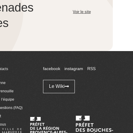
enades
Voir le site
es
tacts
facebook
instagram
RSS
enne
Le Wiki
renouille
l’équipe
uestions (FAQ)
t
nous