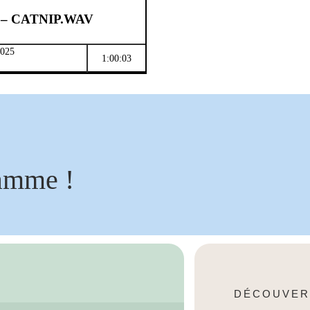
 – CATNIP.WAV
2025
1:00:03
amme !
DÉCOUVER