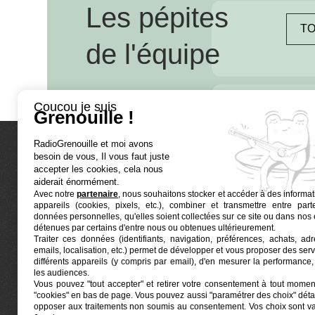
Les pépites
TO
de l'équipe
Coucou je suis
Grenouille !
RadioGrenouille et moi avons
besoin de vous, Il vous faut juste
La radio
accepter les cookies, cela nous
aiderait énormément.
Avec notre
partenaire
, nous souhaitons stocker et accéder à des informat
Ré-écouter
appareils (cookies, pixels, etc.), combiner et transmettre entre par
Actualités
données personnelles, qu'elles soient collectées sur ce site ou dans nos 
détenues par certains d'entre nous ou obtenues ultérieurement.
Programmat
Traiter ces données (identifiants, navigation, préférences, achats, ad
Euphonia est le partenaire producteur de Radio
emails, localisation, etc.) permet de développer et vous proposer des serv
Grenouille
Grenouille, radio associative marseillaise.
différents appareils (y compris par email), d'en mesurer la performance, 
les audiences.
Vous pouvez "tout accepter" et retirer votre consentement à tout moment
Locaux situés à la Friche Belle de Mai
"cookies" en bas de page
. Vous pouvez aussi "paramétrer des choix" détai
41, rue Jobin — 13003 Marseille
opposer aux traitements non soumis au consentement. Vos choix sont v