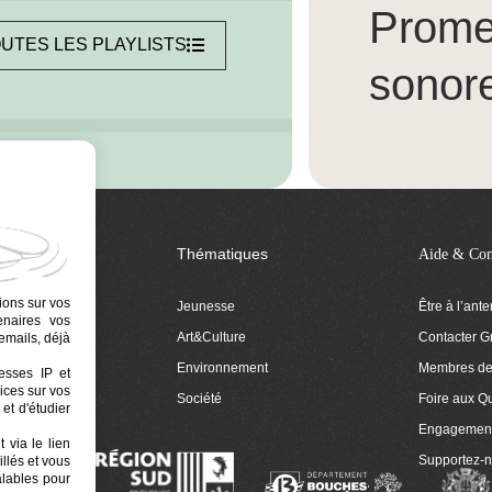
Prom
UTES LES PLAYLISTS
sonor
Thématiques
Aide & Con
ions sur vos
Jeunesse
Être à l’ant
tenaires vos
Art&Culture
Contacter G
emails, déjà
ion
Environnement
Membres de 
resses IP et
ices sur vos
 Euphonia
Société
Foire aux Q
et d'étudier
Engagemen
 via le lien
Supportez-
llés et vous
alables pour