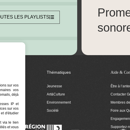
Prom
UTES LES PLAYLISTS
sonor
Thématiques
Aide & Con
ions sur vos
Jeunesse
Être à l’ant
tenaires vos
Art&Culture
Contacter G
emails, déjà
ion
Environnement
Membres de 
resses IP et
ices sur vos
 Euphonia
Société
Foire aux Q
et d'étudier
Engagemen
 via le lien
Supportez-
llés et vous