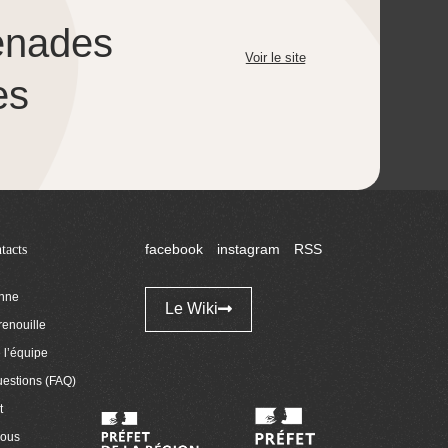
enades
Voir le site
es
tacts
facebook
instagram
RSS
enne
Le Wiki
renouille
l’équipe
uestions (FAQ)
t
nous