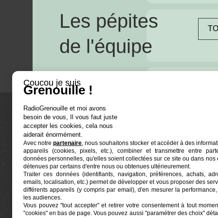
Les pépites
TO
de l'équipe
Coucou je suis
Grenouille !
RadioGrenouille et moi avons
besoin de vous, Il vous faut juste
La radio
accepter les cookies, cela nous
aiderait énormément.
Avec notre
partenaire
, nous souhaitons stocker et accéder à des informat
Ré-écouter
appareils (cookies, pixels, etc.), combiner et transmettre entre par
Actualités
données personnelles, qu'elles soient collectées sur ce site ou dans nos 
détenues par certains d'entre nous ou obtenues ultérieurement.
Programmat
Traiter ces données (identifiants, navigation, préférences, achats, ad
Euphonia est le partenaire producteur de Radio
emails, localisation, etc.) permet de développer et vous proposer des serv
Grenouille
Grenouille, radio associative marseillaise.
différents appareils (y compris par email), d'en mesurer la performance, 
les audiences.
Vous pouvez "tout accepter" et retirer votre consentement à tout moment
Locaux situés à la Friche Belle de Mai
"cookies" en bas de page
. Vous pouvez aussi "paramétrer des choix" détai
41, rue Jobin — 13003 Marseille