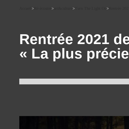
Accueil
>
Ré-écouter
>
art&culture
>
Turn The Light On
>
Rentrée 202
Rentrée 2021 de
« La plus préci