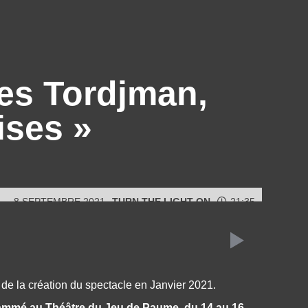
les Tordjman,
ises »
8 SEPTEMBRE 2021
TURN THE LIGHT ON
21:35
 de la création du spectacle en Janvier 2021.
rammé au Théâtre du Jeu de Paume, du 14 au 16