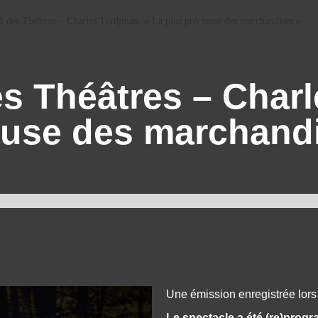
1 des Théâtres – Charles Tordjman, « La plus précieuse des marchandises »
s Théâtres – Char
euse des marchand
Une émission enregistrée lors
Le spectacle a été (re)prog