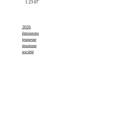
1:23:07
2026
émissions
jeunesse
musique
société