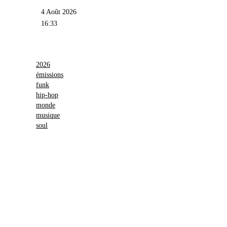
4 Août 2026
16:33
2026
émissions
funk
hip-hop
monde
musique
soul