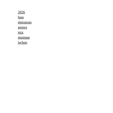
2026
bass
émissions
genres
mix
musique
techno