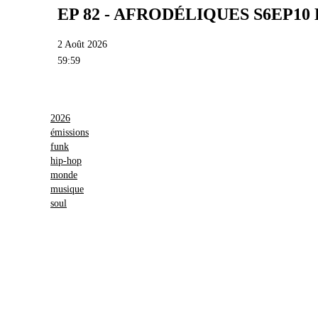
EP 82 - AFRODÉLIQUES S6EP1
2 Août 2026
59:59
2026
émissions
funk
hip-hop
monde
musique
soul