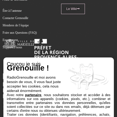
Le Wiki
Être à l’antenne
Contacter Grenouille
Membres de l’équipe
Foire aux Questions (FAQ)
Engagement
Supportez-nous
Coucou je suis
Grenouille !
RadioGrenouille et moi avons
besoin de vous, Il vous faut juste
accepter les cookies, cela nous
aiderait énormément.
Avec notre
partenaire
, nous souhaitons stocker et accéder à des
informations sur vos appareils (cookies, pixels, etc.), combiner et
transmettre entre partenaires vos données personnelles, qu'elles
soient collectées sur ce site ou dans nos emails, déjà détenues par
certains d'entre nous ou obtenues ultérieurement.
Traiter ces données (identifiants, navigation, préférences, achats,