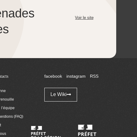
enades
Voir le site
es
tacts
facebook
instagram
RSS
enne
Le Wiki
renouille
l’équipe
uestions (FAQ)
t
nous