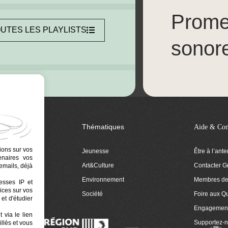
Prom
UTES LES PLAYLISTS
sonor
Thématiques
Aide & Con
ions sur vos
Jeunesse
Être à l’ant
tenaires vos
Art&Culture
Contacter G
emails, déjà
ion
Environnement
Membres de 
resses IP et
ices sur vos
 Euphonia
Société
Foire aux Q
et d'étudier
Engagemen
 via le lien
Supportez-
llés et vous