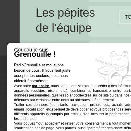
Les pépites
TO
de l'équipe
Coucou je suis
Grenouille !
RadioGrenouille et moi avons
besoin de vous, Il vous faut juste
La radio
accepter les cookies, cela nous
aiderait énormément.
Avec notre
partenaire
, nous souhaitons stocker et accéder à des informat
Ré-écouter
appareils (cookies, pixels, etc.), combiner et transmettre entre par
Actualités
données personnelles, qu'elles soient collectées sur ce site ou dans nos 
détenues par certains d'entre nous ou obtenues ultérieurement.
Programmat
Traiter ces données (identifiants, navigation, préférences, achats, ad
Euphonia est le partenaire producteur de Radio
emails, localisation, etc.) permet de développer et vous proposer des serv
Grenouille
Grenouille, radio associative marseillaise.
différents appareils (y compris par email), d'en mesurer la performance, 
les audiences.
Vous pouvez "tout accepter" et retirer votre consentement à tout moment
Locaux situés à la Friche Belle de Mai
"cookies" en bas de page
. Vous pouvez aussi "paramétrer des choix" détai
41, rue Jobin — 13003 Marseille