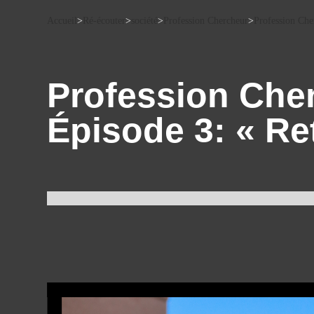
Accueil
>
Ré-écouter
>
société
>
Profession Chercheur
>
Profession Che
Profession Che
Épisode 3: « Re