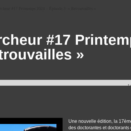
rcheur #17 Printemps 2024 – Épisode 3: « Retrouvailles »
rcheur #17 Printem
trouvailles »
1
Une nouvelle édition, la 17è
des doctorantes et doctorants 