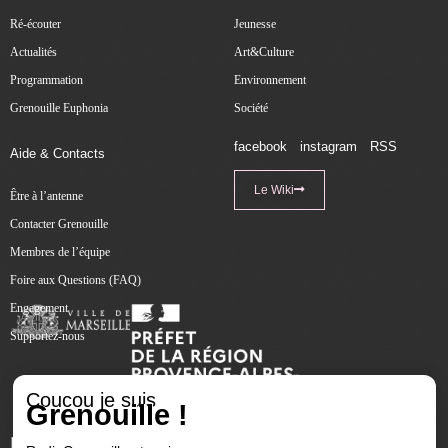
Ré-écouter
Jeunesse
Actualités
Art&Culture
Programmation
Environnement
Grenouille Euphonia
Société
facebook
instagram
RSS
Aide & Contacts
Le Wiki
Être à l’antenne
Contacter Grenouille
Membres de l’équipe
Foire aux Questions (FAQ)
Engagement
Supportez-nous
Coucou je suis
Grenouille !