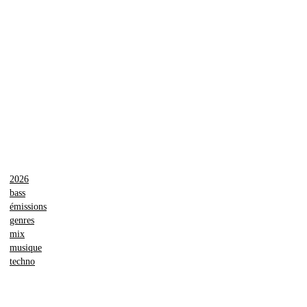
2026
bass
émissions
genres
mix
musique
techno