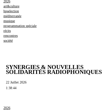
2026
art&culture
hpselection
méditerranée
musique
programmation spéciale
récits
rencontres
société
SYNERGIES & NOUVELLES
SOLIDARITÉS RADIOPHONIQUES
22 Juillet 2026
1:38:44
2026