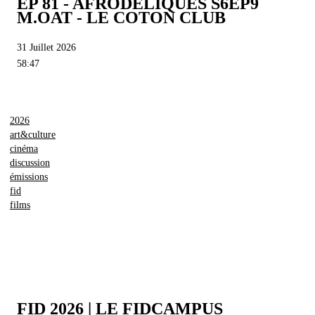
EP 81 - AFRODÉLIQUES S6EP9
M.OAT - LE COTON CLUB
31 Juillet 2026
58:47
2026
art&culture
cinéma
discussion
émissions
fid
films
FID 2026 | LE FIDCAMPUS