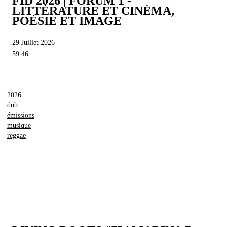
FID 2026 | FORUM 1 -
LITTÉRATURE ET CINÉMA,
POÉSIE ET IMAGE
29 Juillet 2026
59:46
2026
dub
émissions
musique
reggae