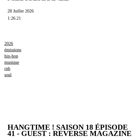
28 Juillet 2026
1:26:21
2026
émissions
hip-hop
musique
rnb
soul
HANGTIME ! SAISON 18 ÉPISODE
41 - GUEST : REVERSE MAGAZINE