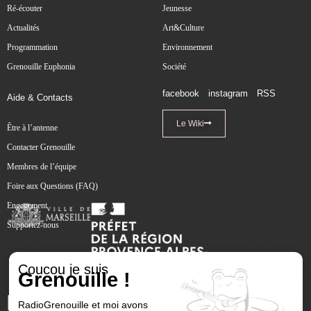
Ré-écouter
Jeunesse
Actualités
Art&Culture
Programmation
Environnement
Grenouille Euphonia
Société
facebook
instagram
RSS
Aide & Contacts
Le Wiki
Être à l’antenne
Contacter Grenouille
Membres de l’équipe
Foire aux Questions (FAQ)
Engagement
Supportez-nous
Coucou je suis
Grenouille !
RadioGrenouille et moi avons