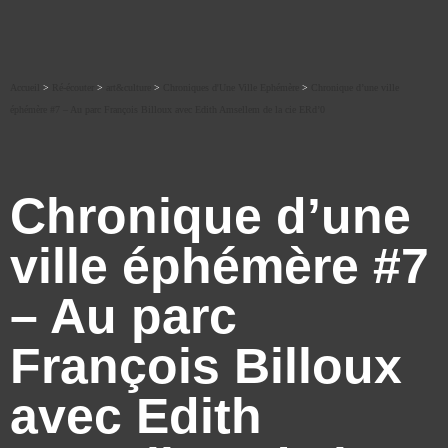
Accueil
>
Ré-écouter
>
art&culture
>
Chroniques d'Une Ville Ephémère
>
Chronique d’une ville
éphémère #7 – Au parc François Billoux avec Edith Amsellem de la cie ERd’0
Chronique d’une
ville éphémère #7
– Au parc
François Billoux
avec Edith