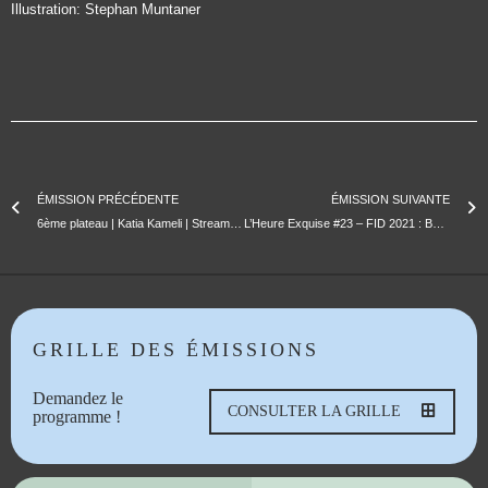
Illustration: Stephan Muntaner
ÉMISSION PRÉCÉDENTE
ÉMISSION SUIVANTE
6ème plateau | Katia Kameli | Stream of stories
L’Heure Exquise #23 – FID 2021 : Baya Medhaffar / Maïder Fortuné / Erika Etangsalé
GRILLE DES ÉMISSIONS
Demandez le
CONSULTER LA GRILLE
programme !