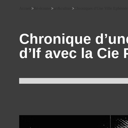
Accueil
>
Ré-écouter
>
art&culture
>
Chroniques d'Une Ville Ephémèr
Chronique d’une 
d’If avec la Cie