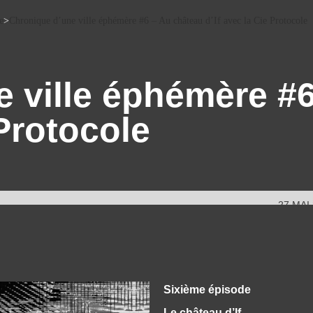
e
>
Chronique d’une ville éphémère #6 – Au château d’If avec la Cie Protocole
ville éphémère #
 Protocole
27 MAI
Sixième épisode
Le château d’If