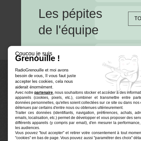
Les pépites
TO
de l'équipe
Coucou je suis
Grenouille !
RadioGrenouille et moi avons
besoin de vous, Il vous faut juste
La radio
accepter les cookies, cela nous
aiderait énormément.
Avec notre
partenaire
, nous souhaitons stocker et accéder à des informat
Ré-écouter
appareils (cookies, pixels, etc.), combiner et transmettre entre par
Actualités
données personnelles, qu'elles soient collectées sur ce site ou dans nos 
détenues par certains d'entre nous ou obtenues ultérieurement.
Programmat
Traiter ces données (identifiants, navigation, préférences, achats, ad
Euphonia est le partenaire producteur de Radio
emails, localisation, etc.) permet de développer et vous proposer des serv
Grenouille
Grenouille, radio associative marseillaise.
différents appareils (y compris par email), d'en mesurer la performance, 
les audiences.
Vous pouvez "tout accepter" et retirer votre consentement à tout moment
Locaux situés à la Friche Belle de Mai
"cookies" en bas de page
. Vous pouvez aussi "paramétrer des choix" détai
41, rue Jobin — 13003 Marseille