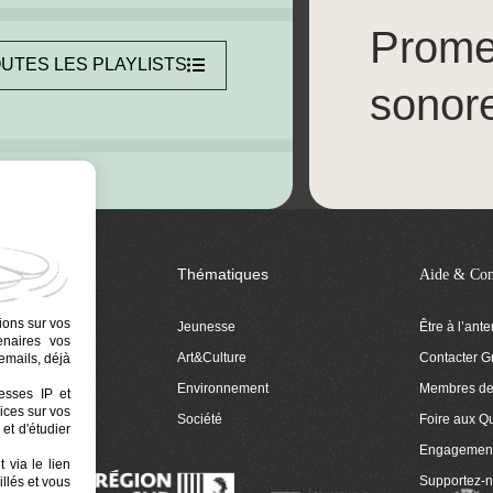
Prom
UTES LES PLAYLISTS
sonor
Thématiques
Aide & Con
ions sur vos
Jeunesse
Être à l’ant
tenaires vos
Art&Culture
Contacter G
emails, déjà
ion
Environnement
Membres de 
resses IP et
ices sur vos
 Euphonia
Société
Foire aux Q
et d'étudier
Engagemen
 via le lien
Supportez-
llés et vous