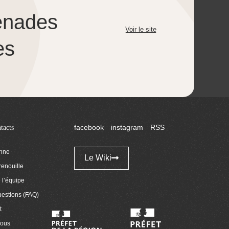
enades
Voir le site
es
tacts
facebook
instagram
RSS
enne
Le Wiki
renouille
l’équipe
uestions (FAQ)
t
nous