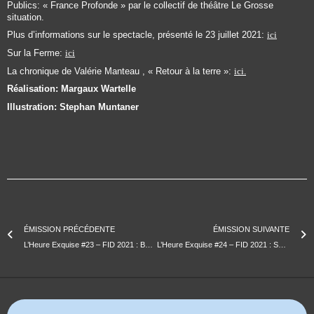
Publics: « France Profonde » par le collectif de théâtre Le Grosse
situation.
Plus d’informations sur le spectacle, présenté le 23 juillet 2021:
ici
Sur la Ferme:
ici
La chronique de Valérie Manteau , « Retour à la terre »:
ici.
Réalisation: Margaux Wartelle
Illustration: Stephan Muntaner
ÉMISSION PRÉCÉDENTE
ÉMISSION SUIVANTE
L’Heure Exquise #23 – FID 2021 : Baya Medhaffar / Maïder Fortuné / Erika Etangsalé
L’Heure Exquise #24 – FID 2021 : Serge Garcia / Kioshi Sugita & Chika Haraki / Wendelien Van Oldenborgh