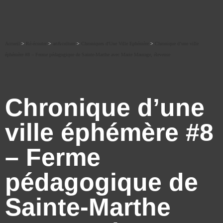
Accueil
>
Ré-écouter
>
art&culture
>
Chroniques d'Une Ville Ephémère
>
Chronique d’une ville
éphémère #8 – Ferme pédagogique de Sainte-Marthe avec Marie Maurage, éleveuse
Chronique d’une
ville éphémère #8
– Ferme
pédagogique de
Sainte-Marthe