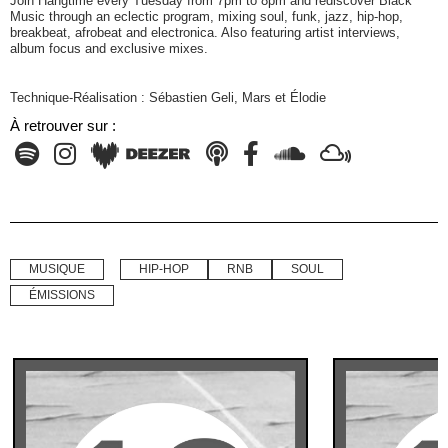
Join Hangtime every Tuesday from 7pm to 8pm and rediscover Black
Music through an eclectic program, mixing soul, funk, jazz, hip-hop,
breakbeat, afrobeat and electronica. Also featuring artist interviews,
album focus and exclusive mixes.
Technique-Réalisation : Sébastien Geli, Mars et Élodie
À retrouver sur :
MUSIQUE
HIP-HOP
RNB
SOUL
ÉMISSIONS