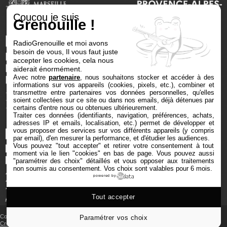
Coucou je suis
Grenouille !
RadioGrenouille et moi avons
besoin de vous, Il vous faut juste
accepter les cookies, cela nous
aiderait énormément.
Avec notre
partenaire
, nous souhaitons stocker et accéder à des
informations sur vos appareils (cookies, pixels, etc.), combiner et
transmettre entre partenaires vos données personnelles, qu'elles
soient collectées sur ce site ou dans nos emails, déjà détenues par
certains d'entre nous ou obtenues ultérieurement.
Traiter ces données (identifiants, navigation, préférences, achats,
adresses IP et emails, localisation, etc.) permet de développer et
vous proposer des services sur vos différents appareils (y compris
par email), d'en mesurer la performance, et d'étudier les audiences.
Vous pouvez "tout accepter" et retirer votre consentement à tout
moment via le lien "cookies" en bas de page
. Vous pouvez aussi
"paramétrer des choix" détaillés et vous opposer aux traitements
non soumis au consentement. Vos choix sont valables pour 6 mois.
powered by
Tout accepter
Copyright © 2025 Radio Grenouille tous droits réservés
Paramétrer vos choix
Crédits et mentions
‐
Cookies