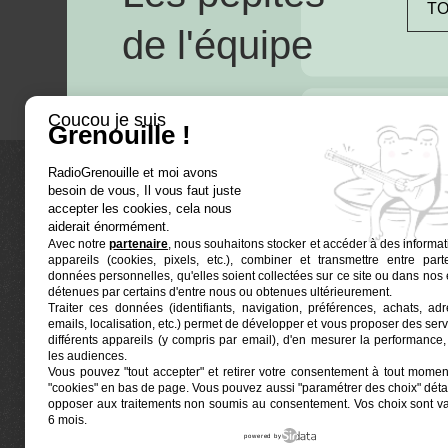
TO
de l'équipe
Coucou je suis
Grenouille !
RadioGrenouille et moi avons
besoin de vous, Il vous faut juste
La radio
accepter les cookies, cela nous
aiderait énormément.
Avec notre
partenaire
, nous souhaitons stocker et accéder à des informat
Ré-écouter
appareils (cookies, pixels, etc.), combiner et transmettre entre par
Actualités
données personnelles, qu'elles soient collectées sur ce site ou dans nos 
détenues par certains d'entre nous ou obtenues ultérieurement.
Programmat
Traiter ces données (identifiants, navigation, préférences, achats, ad
Euphonia est le partenaire producteur de Radio
emails, localisation, etc.) permet de développer et vous proposer des serv
Grenouille
Grenouille, radio associative marseillaise.
différents appareils (y compris par email), d'en mesurer la performance, 
les audiences.
Vous pouvez "tout accepter" et retirer votre consentement à tout moment
Locaux situés à la Friche Belle de Mai
"cookies" en bas de page
. Vous pouvez aussi "paramétrer des choix" détai
41, rue Jobin — 13003 Marseille
opposer aux traitements non soumis au consentement. Vos choix sont v
6 mois.
powered by