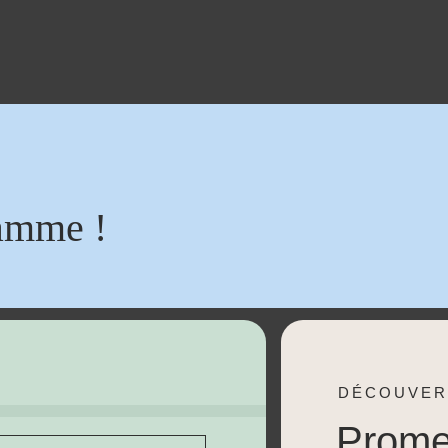
amme !
DÉCOUVER
Prom