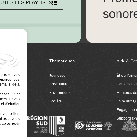
UTES LES PLAYLISTS
sonor
Thématiques
Aide & Con
ions sur vos
Jeunesse
Être à l’ant
tenaires vos
Art&Culture
Contacter G
emails, déjà
ion
Environnement
Membres de 
resses IP et
ices sur vos
 Euphonia
Société
Foire aux Q
et d'étudier
Engagemen
 via le lien
Supportez-
llés et vous
alables pour