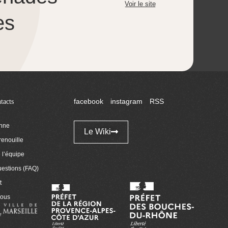
Voir le site
es
tacts
facebook
instagram
RSS
enne
Le Wiki
renouille
l’équipe
uestions (FAQ)
t
nous