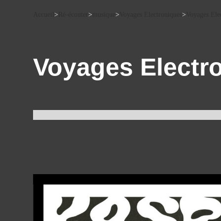
Accueil
>
Ré-écouter
>
musique
>
Voyages Electroniques
>
Voyages Ele
Voyages Electr