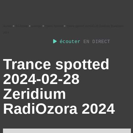
Accueil
>
Ré-écouter
>
musique
>
Trance Spotted
>
Trance spotted 2024-02-28 Zeridium RadiOzora
2024
écouter
EN DIRECT
Trance spotted
2024-02-28
Zeridium
RadiOzora 2024