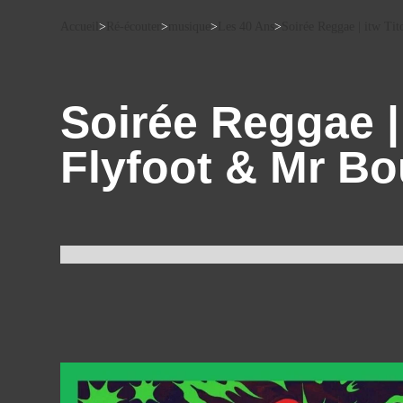
Accueil
>
Ré-écouter
>
musique
>
Les 40 Ans
>
Soirée Reggae | itw T
Soirée Reggae |
Flyfoot & Mr B