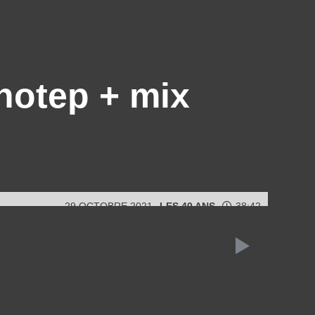
mhotep + mix
29 OCTOBRE 2021
LES 40 ANS
38:42