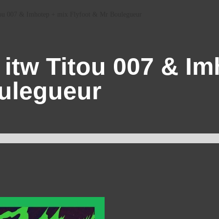
itou 007 & Imhotep + mix Flyfoot & Mr Boulegueur
 itw Titou 007 & I
oulegueur