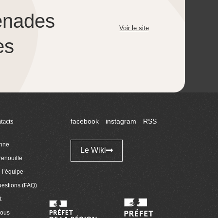
enades
Voir le site
es
tacts
facebook
instagram
RSS
enne
Le Wiki
renouille
l’équipe
uestions (FAQ)
t
nous