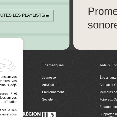
Prom
UTES LES PLAYLISTS
sonor
Thématiques
Aide & Con
ions sur vos
Jeunesse
Être à l’ant
tenaires vos
Art&Culture
Contacter G
emails, déjà
ion
Environnement
Membres de 
resses IP et
ices sur vos
 Euphonia
Société
Foire aux Q
et d'étudier
Engagemen
 via le lien
Supportez-
llés et vous