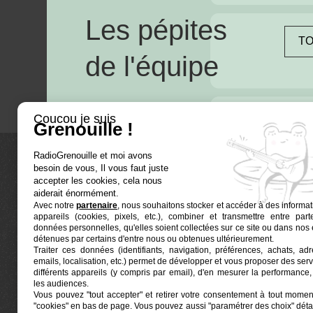
Les pépites
TO
de l'équipe
Coucou je suis
Grenouille !
RadioGrenouille et moi avons
besoin de vous, Il vous faut juste
La radio
accepter les cookies, cela nous
aiderait énormément.
Avec notre
partenaire
, nous souhaitons stocker et accéder à des informat
Ré-écouter
appareils (cookies, pixels, etc.), combiner et transmettre entre par
Actualités
données personnelles, qu'elles soient collectées sur ce site ou dans nos 
détenues par certains d'entre nous ou obtenues ultérieurement.
Programmat
Traiter ces données (identifiants, navigation, préférences, achats, ad
Euphonia est le partenaire producteur de Radio
emails, localisation, etc.) permet de développer et vous proposer des serv
Grenouille
Grenouille, radio associative marseillaise.
différents appareils (y compris par email), d'en mesurer la performance, 
les audiences.
Vous pouvez "tout accepter" et retirer votre consentement à tout moment
Locaux situés à la Friche Belle de Mai
"cookies" en bas de page
. Vous pouvez aussi "paramétrer des choix" détai
41, rue Jobin — 13003 Marseille