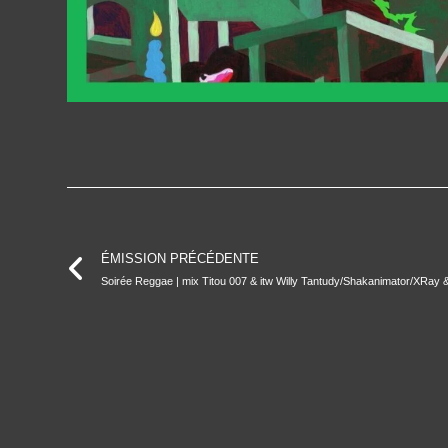
ÉMISSION PRÉCÉDENTE
Soirée Reggae | mix Titou 007 & itw Willy Tantudy/Shakanimator/XRay