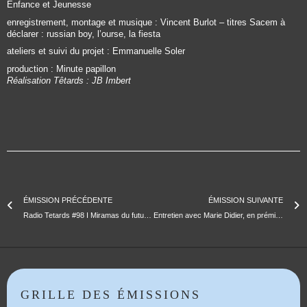
Enfance et Jeunesse
enregistrement, montage et musique : Vincent Burlot – titres Sacem à
déclarer : russian boy, l’ourse, la fiesta
ateliers et suivi du projet : Emmanuelle Soler
production : Minute papillon
Réalisation Têtards : JB Imbert
ÉMISSION PRÉCÉDENTE
ÉMISSION SUIVANTE
Radio Tetards #98 I Miramas du futur (collège Albert Camus)
Entretien avec Marie Didier, en prémices de l’édition 2023
GRILLE DES ÉMISSIONS