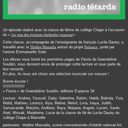
Un épisode réalisé avec la classe de 6ème du collège Chape à l’occasion
du «
1er juin des écritures théâtrales jeunesse
« .
Cette classe, accompagnée de l’enseignante de français Lucile Dautry, a
travaillé avec la
Théâtre Massalia
autour du projet
Présence
, porté par
l’artiste Emmanuelle Soler.
Les élèves nous lisent les premières pages de
Fiesta
de Gwendoline
Soublin, nous donnent envie de prolonger cette lecture et nous parle de
leur ressenti.
En plus, ils nous ont choisi une sélection musicale sur mesure !
Bonne écoute !
///////////////////
« Fiesta » de Gwendoline Soublin, éditions Espaces 34
Lecture : Andrea, Youssef, Gaby, Valentine, Rahim, Habib, Belinda, Ysia,
Walid, Mathieu, Lorenzo, Alya, Meline, Melvil, Livia, Inaya, Judith,
Samarcande, Marylou, Andlane, Baya, Marjane, Angele, Lucien, Sarah,
Abel, Missak, Madeleine, Lucie de la classe de 6è de Lucile Dautry du
collège Chape à Marseille
partenaire : théâtre Massalia, scène conventionnée d’intérêt national Art,