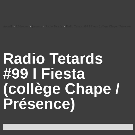
Accueil
>
Ré-écouter
>
jeunesse
>
Radio Tétards
>
Radio Tetards #99 I Fiesta (collège Chape / Présence)
Radio Tetards
#99 I Fiesta
(collège Chape /
Présence)