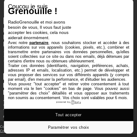
Coucou je suis
Grenouille !
RadioGrenouille et moi avons
besoin de vous, Il vous faut juste
accepter les cookies, cela nous
aiderait énormément.
Avec notre
partenaire
, nous souhaitons stocker et accéder à des
informations sur vos appareils (cookies, pixels, etc.), combiner et
transmettre entre partenaires vos données personnelles, qu'elles
soient collectées sur ce site ou dans nos emails, déjà détenues par
certains d'entre nous ou obtenues ultérieurement.
Traiter ces données (identifiants, navigation, préférences, achats,
adresses IP et emails, localisation, etc.) permet de développer et
vous proposer des services sur vos différents appareils (y compris
par email), d'en mesurer la performance, et d'étudier les audiences.
Vous pouvez "tout accepter" et retirer votre consentement à tout
moment via le lien "cookies" en bas de page
. Vous pouvez aussi
"paramétrer des choix" détaillés et vous opposer aux traitements
non soumis au consentement. Vos choix sont valables pour 6 mois.
powered by
Tout accepter
Copyright © 2025 Radio Grenouille tous droits réservés
Paramétrer vos choix
Crédits et mentions
‐
Cookies