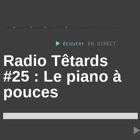
Accueil
>
Ré-écouter
>
jeunesse
>
Radio Tétards
>
Radio Têtards #25 : Le piano à pouces
écouter
EN DIRECT
Radio Têtards
#25 : Le piano à
pouces
7 OCTOBRE 2020
RADIO TÉTARDS
28:41