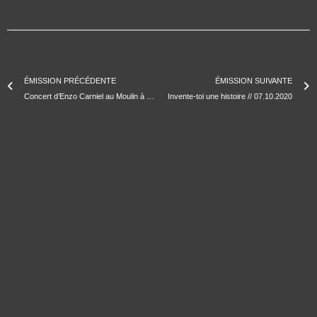
ÉMISSION PRÉCÉDENTE
ÉMISSION SUIVANTE
Concert d’Enzo Carniel au Moulin à Jazz de Vitrolles (03/10/2020)
Invente-toi une histoire // 07.10.2020