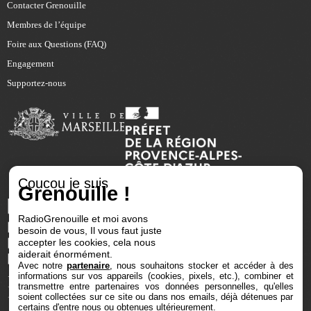
Contacter Grenouille
Membres de l’équipe
Foire aux Questions (FAQ)
Engagement
Supportez-nous
Coucou je suis
Grenouille !
RadioGrenouille et moi avons
besoin de vous, Il vous faut juste
accepter les cookies, cela nous
aiderait énormément.
Avec notre
partenaire
, nous souhaitons stocker et accéder à des
informations sur vos appareils (cookies, pixels, etc.), combiner et
transmettre entre partenaires vos données personnelles, qu'elles
soient collectées sur ce site ou dans nos emails, déjà détenues par
certains d'entre nous ou obtenues ultérieurement.