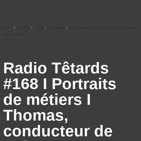
Accueil
>
Ré-écouter
>
jeunesse
>
Radio Tétards
>
Radio Têtards #168 I Portraits de métiers I Thomas,
conducteur de train
Radio Têtards
#168 I Portraits
de métiers I
Thomas,
conducteur de