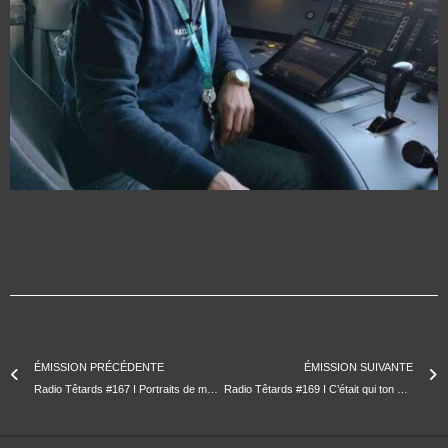
ÉMISSION PRÉCÉDENTE
ÉMISSION SUIVANTE
Radio Têtards #167 I Portraits de métiers I Clara, peintre en décor
Radio Têtards #169 I C’était qui ton enfance ? Avec Jojo & Simon