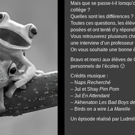
Mais que se passe-t-il lorsqu’
collège ?
Quelles sont les différences
Toutes ces questions, les élè
posées et ont tenté d’y répond
Vous retrouverez plusieurs chr
une interview d’un professeur 
On vous souhaite une bonne é
Bravo et merci aux élèves de 
personnels de l’écoles 🙂
Crédits musique :
– Naps
Recherché
–
Jul et Shay
Pim Pom
–
Jul
En Attendant
–
Akhenaton
Les Bad Boys de
–
Birds on a wire
La Marelle
Un épisode réalisé par Ludm