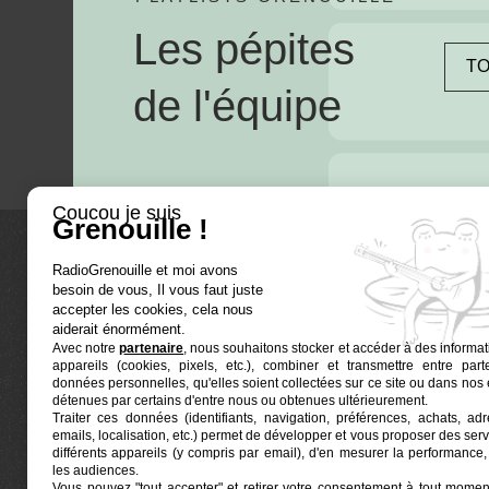
Les pépites
TO
de l'équipe
Coucou je suis
Grenouille !
RadioGrenouille et moi avons
La radio
besoin de vous, Il vous faut juste
accepter les cookies, cela nous
Ré-écouter
aiderait énormément.
Avec notre
partenaire
, nous souhaitons stocker et accéder à des informat
Actualités
appareils (cookies, pixels, etc.), combiner et transmettre entre par
données personnelles, qu'elles soient collectées sur ce site ou dans nos 
Programma
détenues par certains d'entre nous ou obtenues ultérieurement.
Euphonia est le partenaire producteur de
Traiter ces données (identifiants, navigation, préférences, achats, ad
Grenouille
Radio Grenouille, radio associative
emails, localisation, etc.) permet de développer et vous proposer des serv
marseillaise.
différents appareils (y compris par email), d'en mesurer la performance, 
les audiences.
Vous pouvez "tout accepter" et retirer votre consentement à tout moment