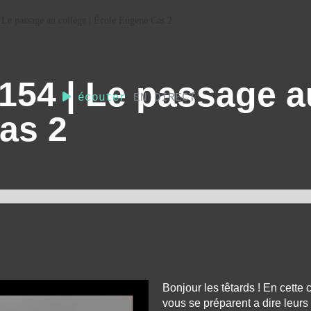
 Le passage au collège | École Eugene Cas 2
154 | Le passage au
écouter
EN DIRECT
as 2
Bonjour les têtards ! En cette 
vous se préparent a dire leur