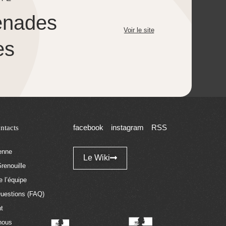
enades
Voir le site
es
ntacts
facebook
instagram
RSS
tenne
Le Wiki
renouille
 l’équipe
Questions (FAQ)
t
nous