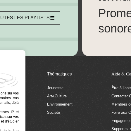
Prom
UTES LES PLAYLISTS
sonor
Thématiques
Aide & Co
Jeunesse
Être à l’an
ions sur vos
Art&Culture
Contacter G
tenaires vos
emails, déjà
tion
Environnement
Membres de
resses IP et
 Euphonia
Société
Foire aux 
ices sur vos
Engagemen
et d'étudier
Supportez-
 via le lien