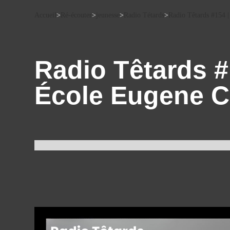
Accueil
>
Ré-écouter
>
jeunesse
>
Radio Tétards
>
Radio Têtards #154 |
Radio Têtards #
École Eugene C