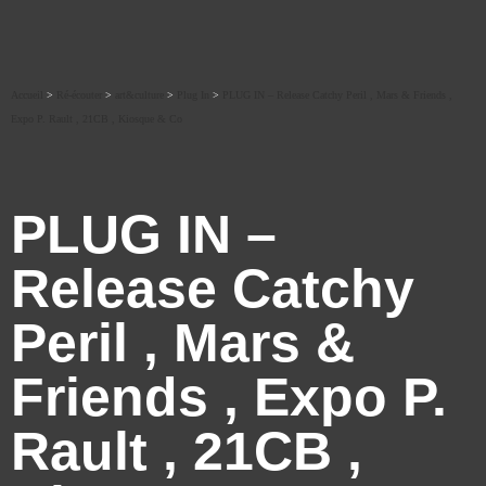
Accueil
>
Ré-écouter
>
art&culture
>
Plug In
>
PLUG IN – Release Catchy Peril , Mars & Friends ,
Expo P. Rault , 21CB , Kiosque & Co
PLUG IN –
Release Catchy
Peril , Mars &
Friends , Expo P.
Rault , 21CB ,