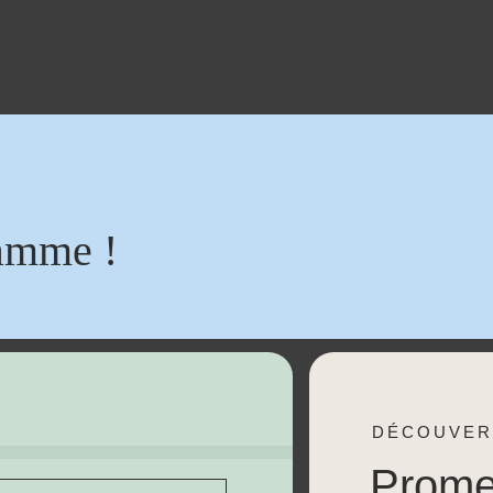
amme !
DÉCOUVER
Prom