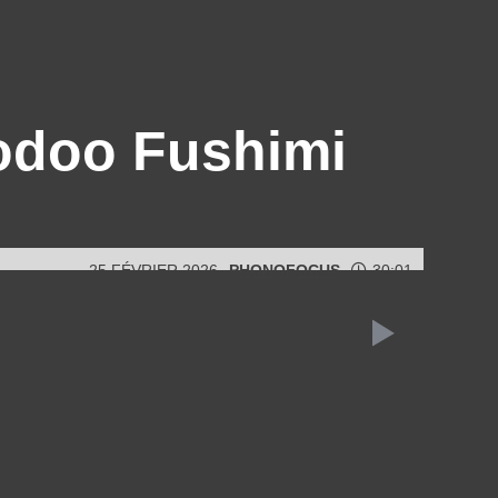
odoo Fushimi
25 FÉVRIER 2026
PHONOFOCUS
30:01