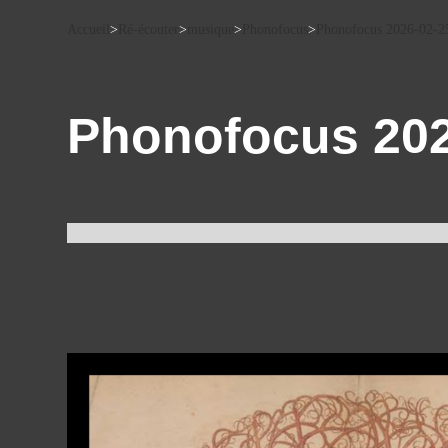
Accueil
>
Ré-écouter
>
musique
>
Phonofocus
>
Phonofocus 2026-02-2
Phonofocus 202