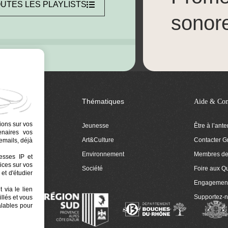
UTES LES PLAYLISTS
sonor
Thématiques
Aide & Con
ions sur vos
Jeunesse
Être à l’ant
tenaires vos
Art&Culture
Contacter G
emails, déjà
ion
Environnement
Membres de 
resses IP et
ices sur vos
 Euphonia
Société
Foire aux Q
et d'étudier
Engagemen
 via le lien
Supportez-
llés et vous
alables pour