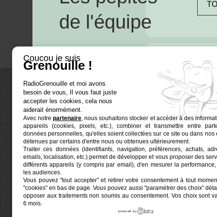
TO
de l'équipe
Coucou je suis
Grenouille !
RadioGrenouille et moi avons
besoin de vous, Il vous faut juste
La radio
accepter les cookies, cela nous
aiderait énormément.
Avec notre
partenaire
, nous souhaitons stocker et accéder à des informat
Ré-écouter
appareils (cookies, pixels, etc.), combiner et transmettre entre par
Actualités
données personnelles, qu'elles soient collectées sur ce site ou dans nos 
détenues par certains d'entre nous ou obtenues ultérieurement.
Programmat
Traiter ces données (identifiants, navigation, préférences, achats, ad
Euphonia est le partenaire producteur de Radio
emails, localisation, etc.) permet de développer et vous proposer des serv
Grenouille
Grenouille, radio associative marseillaise.
différents appareils (y compris par email), d'en mesurer la performance, 
les audiences.
Vous pouvez "tout accepter" et retirer votre consentement à tout moment
Locaux situés à la Friche Belle de Mai
"cookies" en bas de page
. Vous pouvez aussi "paramétrer des choix" détai
41, rue Jobin — 13003 Marseille
opposer aux traitements non soumis au consentement. Vos choix sont v
6 mois.
powered by