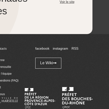
Voir le site
es
tacts
facebook
instagram
RSS
enne
Le Wiki
renouille
l’équipe
uestions (FAQ)
t
nous