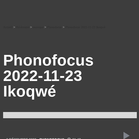
Accueil
>
Ré-écouter
>
musique
>
Phonofocus
>
Phonofocus 2022-11-23 Ikoqwé
Phonofocus
2022-11-23
Ikoqwé