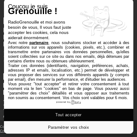
Coucou je suis
Grenouille !
RadioGrenouille et moi avons
besoin de vous, Il vous faut juste
accepter les cookies, cela nous
aiderait énormément.
Avec notre
partenaire
, nous souhaitons stocker et accéder à des
informations sur vos appareils (cookies, pixels, etc.), combiner et
transmettre entre partenaires vos données personnelles, qu'elles
soient collectées sur ce site ou dans nos emails, déjà détenues par
certains d'entre nous ou obtenues ultérieurement.
Traiter ces données (identifiants, navigation, préférences, achats,
adresses IP et emails, localisation, etc.) permet de développer et
vous proposer des services sur vos différents appareils (y compris
par email), d'en mesurer la performance, et d'étudier les audiences.
Vous pouvez "tout accepter" et retirer votre consentement à tout
moment via le lien "cookies" en bas de page
. Vous pouvez aussi
"paramétrer des choix" détaillés et vous opposer aux traitements
non soumis au consentement. Vos choix sont valables pour 6 mois.
powered by
Tout accepter
Copyright © 2025 Radio Grenouille tous droits réservés
Paramétrer vos choix
Crédits et mentions
‐
Cookies