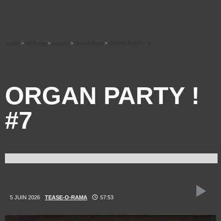
Accueil
>
Ré-écouter
>
musique
>
Tease-O-Rama
>
ORGAN PARTY ! #7
ORGAN PARTY !
#7
5 JUIN 2026
TEASE-O-RAMA
57:53