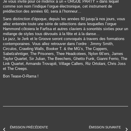
Je vous invite pour ce midimix à un « ORGUE PARTY » dans lequel
comme son nom l’indique l’orgue électronique, cet instrument de
prédilection des années 60, sera à l’honneur…
Sans distinction d’époque, depuis les années 60 jusqu’à nos jours, vous
allez entendre toute une série de sélections dans lesquelles l’orgue
Hammond côtoiera le Farfisa et autres claviers à sonorités sixties pour un
mélange de styles tous dévoués à la fête et à la danse…
Le jazz, le Jerk et le Groove seront convoqués à travers des formations
contemporaines. Vous allez retrouver dans l’ordre :
Jimmy Smith,
Circulos, Crawling Walls, Booker T. & the MG’s, The Coppers,
Sabelzahntiger, The Prisoners, Thee Headcotees, Nylon 66’ers, James
Taylor Quartet, Sir Julian, The Beechers, Ghetto Funk, Gianni Ferrio, The
Link Quartet, Armando Trovajoli, Village Callers, Riz Ortolani, Chris Joss
et The Creeps
.
Bon Tease-O-Rama !
ÉMISSION PRÉCÉDENTE
ÉMISSION SUIVANTE