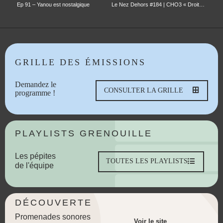
Ep 91 – Yanou est nostalgique
Le Nez Dehors #184 | CHO3 « Droit au Bus » / Les rencontres à l’échelle « Dignity »
GRILLE DES ÉMISSIONS
Demandez le
CONSULTER LA GRILLE
programme !
PLAYLISTS GRENOUILLE
Les pépites
TOUTES LES PLAYLISTS
de l'équipe
DÉCOUVERTE
Promenades sonores
Voir le site