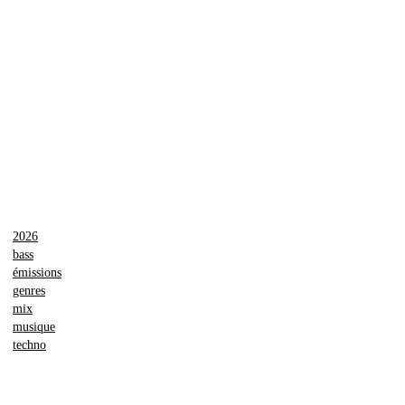
2026
bass
émissions
genres
mix
musique
techno