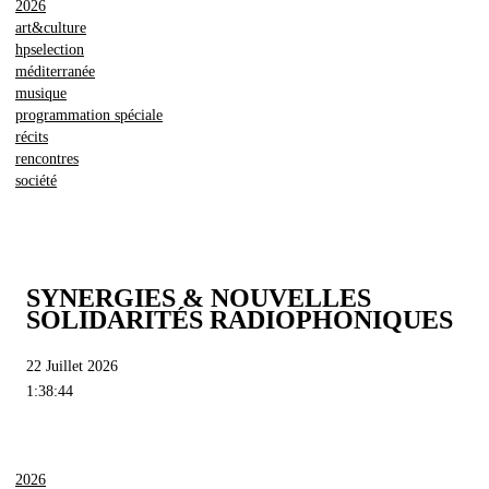
2026
art&culture
hpselection
méditerranée
musique
programmation spéciale
récits
rencontres
société
SYNERGIES & NOUVELLES
SOLIDARITÉS RADIOPHONIQUES
22 Juillet 2026
1:38:44
2026