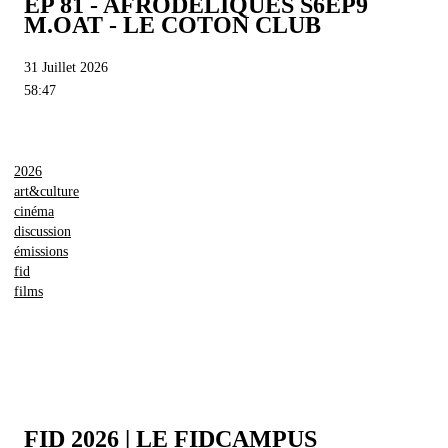
EP 81 - AFRODÉLIQUES S6EP9
M.OAT - LE COTON CLUB
31 Juillet 2026
58:47
2026
art&culture
cinéma
discussion
émissions
fid
films
FID 2026 | LE FIDCAMPUS