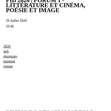
FID 2026 | FORUM 1 -
LITTÉRATURE ET CINÉMA,
POÉSIE ET IMAGE
29 Juillet 2026
59:46
2026
dub
émissions
musique
reggae