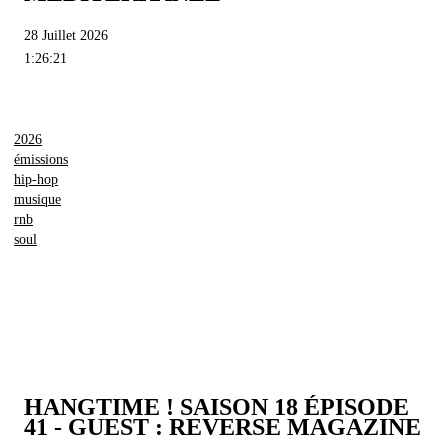
28 Juillet 2026
1:26:21
2026
émissions
hip-hop
musique
rnb
soul
HANGTIME ! SAISON 18 ÉPISODE
41 - GUEST : REVERSE MAGAZINE