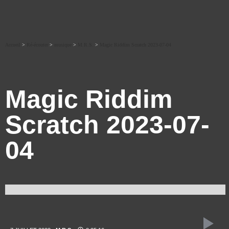
Accueil
>
Ré-écouter
>
musique
>
M.R.S.
>
Magic Riddim Scratch 2023-07-04
Magic Riddim
Scratch 2023-07-
04