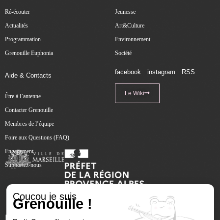
Ré-écouter
Jeunesse
Actualités
Art&Culture
Programmation
Environnement
Grenouille Euphonia
Société
facebook
instagram
RSS
Aide & Contacts
Le Wiki
Être à l’antenne
Contacter Grenouille
Membres de l’équipe
Foire aux Questions (FAQ)
Engagement
Supportez-nous
Coucou je suis
Grenouille !