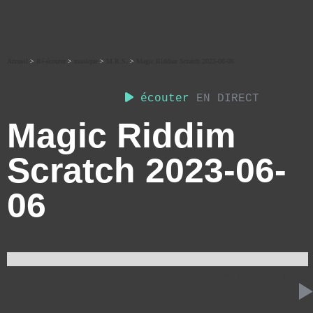
Accueil
>
Ré-écouter
>
musique
>
M.R.S.
>
Magic Riddim Scratch 2023-06-06
écouter
EN DIRECT
Magic Riddim
Scratch 2023-06-
06
21 JUIN 2023
M.R.S.
59:28