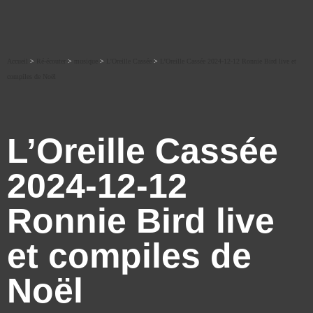
Accueil
>
Ré-écouter
>
musique
>
L'Oreille Cassée
>
L’Oreille Cassée 2024-12-12 Ronnie Bird live et
compiles de Noël
L’Oreille Cassée
2024-12-12
Ronnie Bird live
et compiles de
Noël