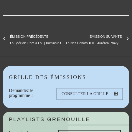
ÉMISSION PRÉCÉDENTE
ÉMISSION SUIVANTE
La Spéciale Cam & Lou | Illuminate to Engage
Le Nez Dehors #60 – Aurélien Pitavy (Charlie Jazz) & Stéphane Krasniewski (Les Suds)
GRILLE DES ÉMISSIONS
Demandez le
CONSULTER LA GRILLE
programme !
PLAYLISTS GRENOUILLE