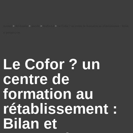
Accueil
>
Ré-écouter
>
société
>
Radio-Là
>
Le Cofor ? un centre de formation au rétablissement : Bilan
et perspectives
Le Cofor ? un
centre de
formation au
rétablissement :
Bilan et