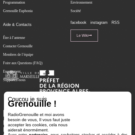
Programmation
Environnement
Grenouille Euphonia
Société
facebook
instagram
RSS
Aide & Contacts
Le Wiki
Être à l’antenne
Contacter Grenouille
Membres de l’équipe
Foire aux Questions (FAQ)
Engagement
Supportez-nous
Coucou je suis
Grenouille !
RadioGrenouille et moi avons
besoin de vous, Il vous faut juste
accepter les cookies, cela nous
aiderait énormément.
Avec notre
partenaire
, nous souhaitons stocker et accéder à des