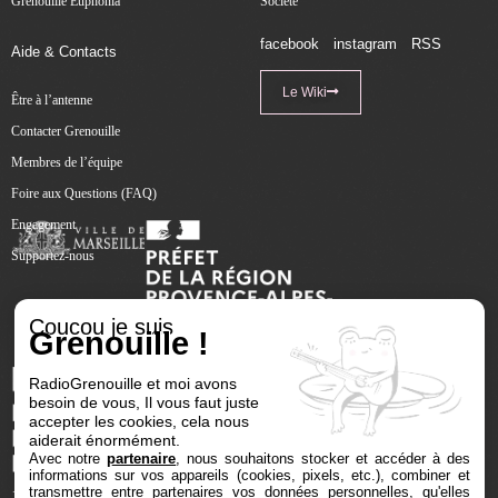
Grenouille Euphonia
Société
facebook
instagram
RSS
Aide & Contacts
Le Wiki
Être à l’antenne
Contacter Grenouille
Membres de l’équipe
Foire aux Questions (FAQ)
Engagement
Supportez-nous
Coucou je suis
Grenouille !
RadioGrenouille et moi avons
besoin de vous, Il vous faut juste
accepter les cookies, cela nous
aiderait énormément.
Avec notre
partenaire
, nous souhaitons stocker et accéder à des
informations sur vos appareils (cookies, pixels, etc.), combiner et
transmettre entre partenaires vos données personnelles, qu'elles