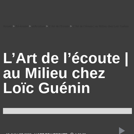
Accueil
>
Ré-écouter
>
art&culture
>
L'Art de l'Ecoute
>
L’Art de l’écoute | au Milieu chez Loïc Guénin
L’Art de l’écoute |
au Milieu chez
Loïc Guénin