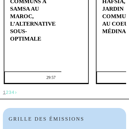
COMMUNS À
HAFSIA, 
SAMSA AU
JARDIN
MAROC,
COMMUN
L’ALTERNATIVE
AU COEU
SOUS-
MÉDINA 
OPTIMALE
29:57
1
2
3
4
›
GRILLE DES ÉMISSIONS