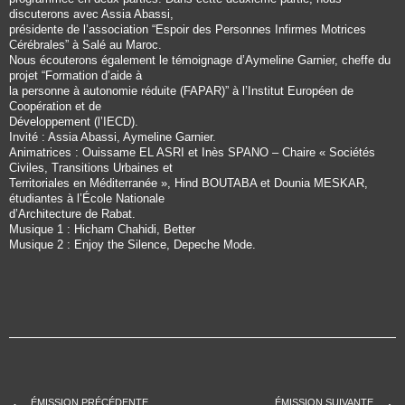
discuterons avec Assia Abassi,
présidente de l’association “Espoir des Personnes Infirmes Motrices
Cérébrales” à Salé au Maroc.
Nous écouterons également le témoignage d’Aymeline Garnier, cheffe du
projet “Formation d’aide à
la personne à autonomie réduite (FAPAR)” à l’Institut Européen de
Coopération et de
Développement (l’IECD).
Invité : Assia Abassi, Aymeline Garnier.
Animatrices : Ouissame EL ASRI et Inès SPANO – Chaire « Sociétés
Civiles, Transitions Urbaines et
Territoriales en Méditerranée », Hind BOUTABA et Dounia MESKAR,
étudiantes à l’École Nationale
d’Architecture de Rabat.
Musique 1 : Hicham Chahidi, Better
Musique 2 : Enjoy the Silence, Depeche Mode.
ÉMISSION PRÉCÉDENTE
ÉMISSION SUIVANTE