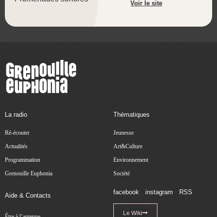
Voir le site
La radio
Thématiques
Ré-écouter
Jeunesse
Actualités
Art&Culture
Programmation
Environnement
Grenouille Euphonia
Société
facebook
instagram
RSS
Aide & Contacts
Le Wiki
Être à l’antenne