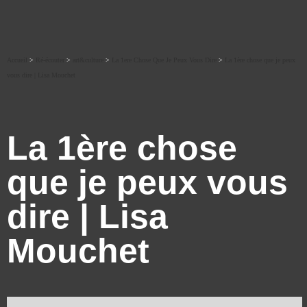
Accueil
>
Ré-écouter
>
art&culture
>
La 1ere Chose Que Je Peux Vous Dire
>
La 1ère chose que je peux
vous dire | Lisa Mouchet
La 1ère chose
que je peux vous
dire | Lisa
Mouchet