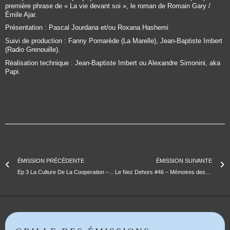
première phrase de « La vie devant soi », le roman de Romain Gary /
Émile Ajar.
Présentation : Pascal Jourdana et/ou Roxana Hashemi
Suivi de production : Fanny Pomarède (La Marelle), Jean-Baptiste Imbert
(Radio Grenouille).
Réalisation technique : Jean-Baptiste Imbert ou Alexandre Simonini, aka
Papi.
ÉMISSION PRÉCÉDENTE
ÉMISSION SUIVANTE
Ep 3 La Culture De La Cooperation – Marseille Renversée
Le Nez Dehors #46 – Mémoires des sexualités & Data