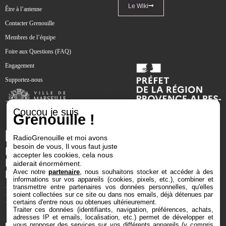
Le Wiki
Être à l’antenne
Contacter Grenouille
Membres de l’équipe
Foire aux Questions (FAQ)
Engagement
Supportez-nous
Coucou je suis
Grenouille !
RadioGrenouille et moi avons
besoin de vous, Il vous faut juste
accepter les cookies, cela nous
aiderait énormément.
Avec notre
partenaire
, nous souhaitons stocker et accéder à des
informations sur vos appareils (cookies, pixels, etc.), combiner et
transmettre entre partenaires vos données personnelles, qu'elles
soient collectées sur ce site ou dans nos emails, déjà détenues par
certains d'entre nous ou obtenues ultérieurement.
Traiter ces données (identifiants, navigation, préférences, achats,
adresses IP et emails, localisation, etc.) permet de développer et
vous proposer des services sur vos différents appareils (y compris